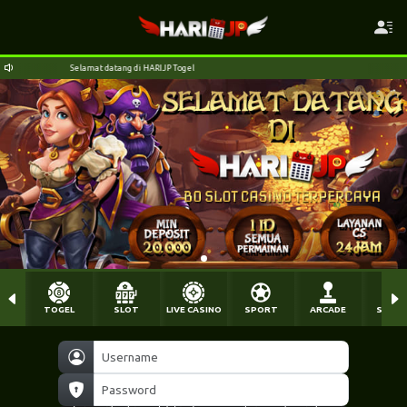
Selamat datang di HARIJP Togel
TOGEL
SLOT
LIVE CASINO
SPORT
ARCADE
SABU